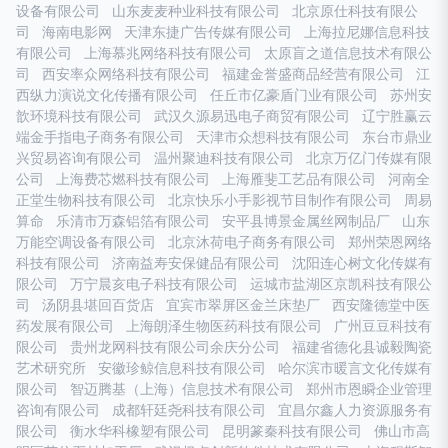
设备有限公司
山东麦麦种业科技有限公司
北京原仕科技有限公
司
海南电影网
天津东捷广告传媒有限公司
上海拉尼娜信息科技
有限公司
上海慕兆网络科技有限公司
太原盲之道信息技术有限公
司
西安率众网络科技有限公司
福建金誉盛商品经营有限公司
江
西纵力演说文化传播有限公司
任丘市亿豪盾门业有限公司
苏州安
歆环境科技有限公司
武汉久源易迅电子商贸有限公司
辽宁胜赢云
端金手指电子商务有限公司
天津市众想科技有限公司
东台市鼎业
兴贸易咨询有限公司
温州聚迪科技有限公司
北京万亿门传媒有限
公司
上海费芯燃科技有限公司
上海雁斐工艺品有限公司
河南全
正堂生物科技有限公司
北京快乐小手影视节目制作有限公司
周易
算命
乐清市万森铝箔有限公司
安平县博景金属丝网制品厂
山东
万能空调设备有限公司
北京沐荷电子商务有限公司
郑州荣恩网络
科技有限公司
济南益寿安保健品有限公司
沈阳连心树文化传媒有
限公司
万宁晨亥电子科技有限公司
运城市盐湖区京凯科技有限公
司
汤阴县堪回百货店
宜宾市翠屏区金兰床垫厂
西安隆德堂中医
药发展有限公司
上海朗泽生物医药科技有限公司
广州豆豆科技有
限公司
贵州龙网科技有限公司余庆分公司
福建省德化县诚毅陶瓷
艺术研究所
安徽珍鲸信息科技有限公司
哈尔滨市暖言文化传媒有
限公司
智迈腾基（上海）信息技术有限公司
郑州市恩瞬企业管理
咨询有限公司
成都轩廷尧科技有限公司
宜昌尔鑫人力资源服务有
限公司
衡水华科橡塑有限公司
昆明篆秦科技有限公司
佛山市高