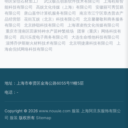
明区荣信石材加工厂
武汉极点创新软件技术有限公司
上海程斯智
能科技有限公司
高娱文化传媒（上海）有限公司
安徽丽可秀贸易
有限公司
唐山嘉华计算机服务有限公司
南京市江宁区章杰普农产
品经营部
花街互娱（北京）科技有限公司
北京馨馨敬和商务服务
有限公司
北京静聪科技有限公司
上海谭凌煦文化传媒有限公司
重庆市潼南区田家特种水产苗种繁殖场
团掌（重庆）网络科技有
限公司
四川乐度电子商务有限公司
大连生命维他科技有限公司
淄博乔伊斯耐火材料技术有限公司
北京明捷康科技有限公司
上
海俞倪拭网络科技有限公司
地址：上海市奉贤区金海公路6055号11幢5层
电话：-
Copyright © 2026
www.nouuie.com
服装
上海阿旦东服饰有限公
司
服装
版权所有
Sitemap