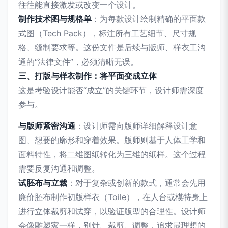
往往能直接激发或改变一个设计。
制作技术图与规格单
：为每款设计绘制精确的平面款
式图（Tech Pack），标注所有工艺细节、尺寸规
格、缝制要求等。这份文件是后续与版师、样衣工沟
通的“法律文件”，必须清晰无误。
三、打版与样衣制作：将平面变成立体
这是考验设计能否“成立”的关键环节，设计师需深度
参与。
与版师紧密沟通
：设计师需向版师详细解释设计意
图、想要的廓形和穿着效果。版师则基于人体工学和
面料特性，将二维图纸转化为三维的纸样。这个过程
需要反复沟通和调整。
试胚布与立裁
：对于复杂或创新的款式，通常会先用
廉价胚布制作初版样衣（Toile），在人台或模特身上
进行立体裁剪和试穿，以验证版型的合理性。设计师
会像雕塑家一样，别针、裁剪、调整，追求最理想的