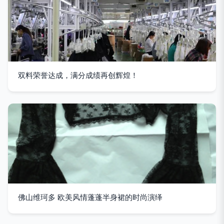
双料荣誉达成，满分成绩再创辉煌！
佛山维珂多 欧美风情蓬蓬半身裙的时尚演绎